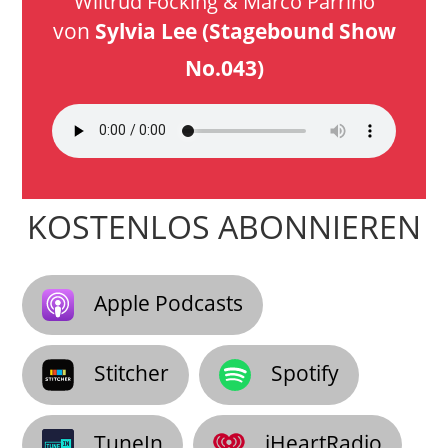
Wiltrud Föcking & Marco Parrino
von
Sylvia Lee (Stagebound Show
No.043)
KOSTENLOS ABONNIEREN
Apple Podcasts
Stitcher
Spotify
TuneIn
iHeartRadio