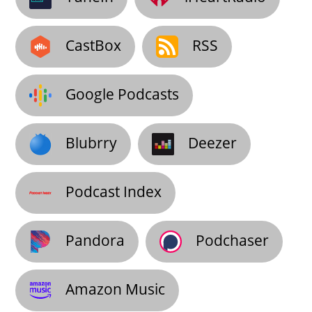
CastBox
RSS
Google Podcasts
Blubrry
Deezer
Podcast Index
Pandora
Podchaser
Amazon Music